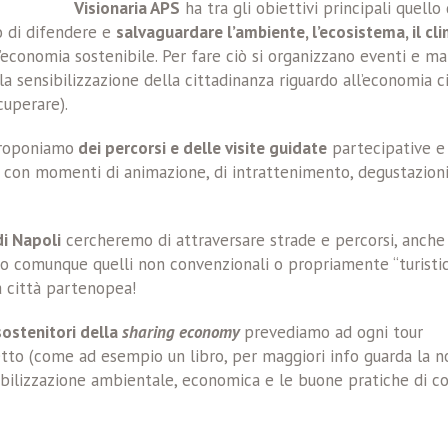
Visionaria APS
ha tra gli obiettivi principali quello 
o di difendere e
salvaguardare l’ambiente, l’ecosistema, il clim
’economia sostenibile. Per fare ciò si organizzano eventi e ma
la sensibilizzazione della cittadinanza riguardo all’economia ci
ecuperare).
 proponiamo
dei percorsi e delle visite guidate
partecipative e 
e con momenti di animazione, di intrattenimento, degustazioni d
di Napoli
cercheremo di attraversare strade e percorsi, anche 
, o comunque quelli non convenzionali o propriamente “turistici
la città partenopea!
ostenitori della
sharing economy
prevediamo ad ogni tour
to (come ad esempio un libro, per maggiori info guarda la no
ibilizzazione ambientale, economica e le buone pratiche di cond