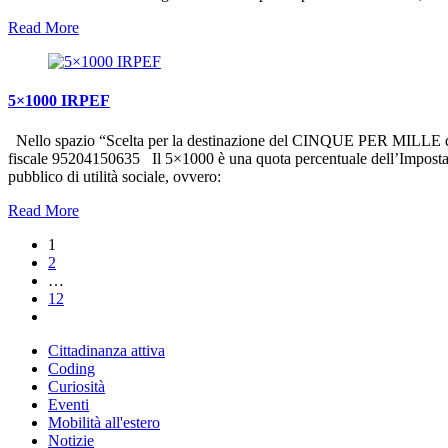
Read More
5×1000 IRPEF
Nello spazio “Scelta per la destinazione del CINQUE PER MILLE dell’
fiscale 95204150635 Il 5×1000 è una quota percentuale dell’Imposta sul
pubblico di utilità sociale, ovvero:
Read More
1
2
…
12
Cittadinanza attiva
Coding
Curiosità
Eventi
Mobilità all'estero
Notizie