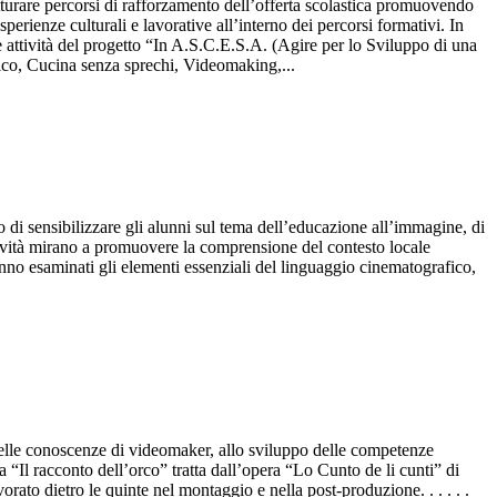
are percorsi di rafforzamento dell’offerta scolastica promuovendo
erienze culturali e lavorative all’interno dei percorsi formativi. In
attività del progetto “In A.S.C.E.S.A. (Agire per lo Sviluppo di una
ico, Cucina senza sprechi, Videomaking,...
 di sensibilizzare gli alunni sul tema dell’educazione all’immagine, di
attività mirano a promuovere la comprensione del contesto locale
ranno esaminati gli elementi essenziali del linguaggio cinematografico,
delle conoscenze di videomaker, allo sviluppo delle competenze
ba “Il racconto dell’orco” tratta dall’opera “Lo Cunto de li cunti” di
orato dietro le quinte nel montaggio e nella post-produzione. . . . . .