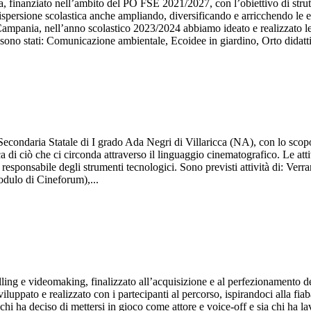
nziato nell’ambito del PO FSE 2021/2027, con l’obiettivo di struttur
ispersione scolastica anche ampliando, diversificando e arricchendo le esp
ampania, nell’anno scolastico 2023/2024 abbiamo ideato e realizzato le 
sono stati: Comunicazione ambientale, Ecoidee in giardino, Orto didatt
Secondaria Statale di I grado Ada Negri di Villaricca (NA), con lo scopo
itica di ciò che ci circonda attraverso il linguaggio cinematografico. Le 
 responsabile degli strumenti tecnologici. Sono previsti attività di: Ver
odulo di Cineforum),...
lling e videomaking, finalizzato all’acquisizione e al perfezionamento 
sviluppato e realizzato con i partecipanti al percorso, ispirandoci alla fia
 chi ha deciso di mettersi in gioco come attore e voice-off e sia chi ha lav