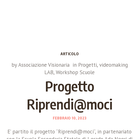
ARTICOLO
by
Associazione Visionaria
in
Progetti
,
videomaking
LAB
,
Workshop Scuole
Progetto
Riprendi@moci
FEBBRAIO 10, 2023
E’ partito il progetto “Riprendi@moci“, in partenariato
con la Scuola Secondaria Statale di I grado Ada Negri di