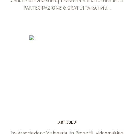
anni. Le attività sono previste in modalità online.LA
PARTECIPAZIONE è GRATUITA!Iscriviti...
ARTICOLO
by
Associazione Visionaria
in
Progetti
,
videomaking