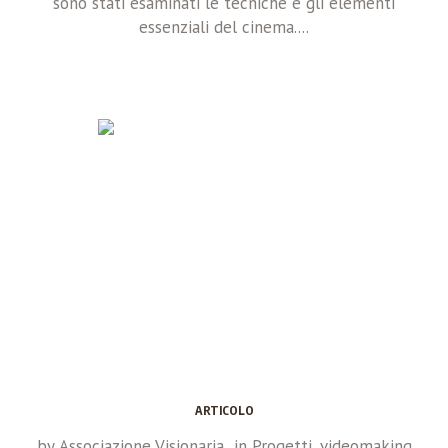
sono stati esaminati le tecniche e gli elementi
essenziali del cinema....
ARTICOLO
by
Associazione Visionaria
in
Progetti
,
videomaking