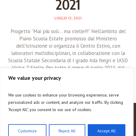
2021
LUGLIO 12, 2021
Progetto “Mai più soli… ma stelle!!!” Nell’ambito del
Piano Scuola Estate promosso dal Ministero
dell’Istruzione si organizza il Centro Estivo, con
laboratori multidisciplinari, in collaborazione con la
Scuola Statale Secondaria di I grado Ada Negri e l’ASD
Virtus 7 Stelle. Per tutto il mese di luglio 2021, dal
lunedì al venerdì si svolgeranno le seguenti...
We value your privacy
We use cookies to enhance your browsing experience, serve
personalized ads or content, and analyze our traffic. By clicking
"Accept All", you consent to our use of cookies.
Visionaria APS 2023 / All Rights Reserved
Customize
Reject All
Accept All