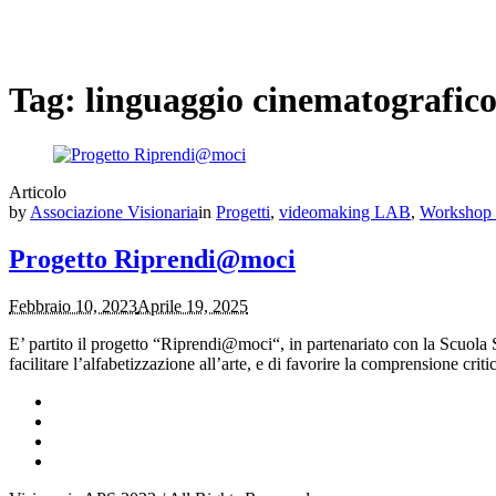
Tag:
linguaggio cinematografic
Articolo
by
Associazione Visionaria
in
Progetti
,
videomaking LAB
,
Workshop 
Progetto Riprendi@moci
Febbraio 10, 2023
Aprile 19, 2025
E’ partito il progetto “Riprendi@moci“, in partenariato con la Scuola 
facilitare l’alfabetizzazione all’arte, e di favorire la comprensione cri