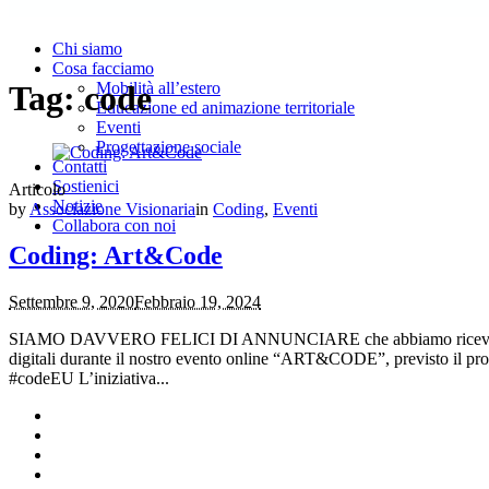
Chi siamo
Cosa facciamo
Mobilità all’estero
Tag:
code
Educazione ed animazione territoriale
Eventi
Progettazione sociale
Contatti
Sostienici
Articolo
Notizie
by
Associazione Visionaria
in
Coding
,
Eventi
Collabora con noi
Coding: Art&Code
Settembre 9, 2020
Febbraio 19, 2024
SIAMO DAVVERO FELICI DI ANNUNCIARE che abbiamo ricevuto un 
digitali durante il nostro evento online “ART&CODE”, previsto i
#codeEU L’iniziativa...