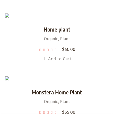
Home plant
Organic
,
Plant
$
60.00
Add to Cart
Monstera Home Plant
Organic
,
Plant
$
35.00