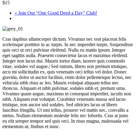
$15
«
Join Our “One Good Deed a Day” Club!
Cras dapibus ullamcorper dictum. Vivamus nec erat placerat felis
scelerisque porttitor in ac turpis. In nec imperdiet turpis. Suspendisse
quis orci ut orci pulvinar eleifend. Nulla eu mattis ipsum. Integer
eget sagittis nulla. Praesent consectetur lacus et maximus eleifend.
Integer non lacus dui. Mauris tortor diam, laoreet quis commodo
vitae, sodales vel augue.| Sed rutrum, libero non pretium tristique,
arcu mi sollicitudin ex, quis venenatis orci tellus vel dolor. Donec
gravida, dolor ut auctor facilisis, enim dolor pellentesque lectus, nec
vehicula nibh risus ac leo. Mauris volutpat aliquam tellus nec
rhoncus. Aliquam et nibh pulvinar, sodales nibh et, pretium urna.
Vivamus quam augue, maximus in consequat imperdiet, iaculis non
nibh. Aliquam erat volutpat. Curabitur venenatis massa sed lacus
tristique, non auctor nisl sodales. Sed ultricies lacus ut libero
faucibus fringilla. Ut nisi tellus, posuere vel mattis nec, convallis a
metus. Nullam elementum molestie felis nec lobortis. Cras at justo
eu elit semper tempor sed quis orci. In risus magna, malesuada vel
elementum ut, finibus et nunc.